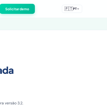
🇵🇹
Solicitar demo
PT
ada
a versão 3.2.