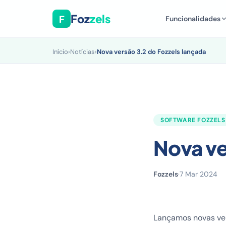
Foz
zels
F
Funcionalidades
Início
›
Notícias
›
Nova versão 3.2 do Fozzels lançada
SOFTWARE FOZZELS
Nova ve
Fozzels
·
7 Mar 2024
Lançamos novas vers