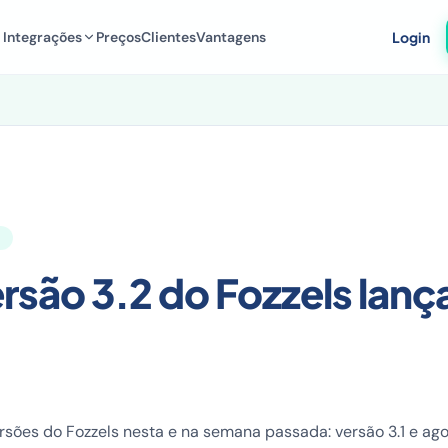
Integrações
Preços
Clientes
Vantagens
Login
rsão 3.2 do Fozzels lanç
ões do Fozzels nesta e na semana passada: versão 3.1 e agor