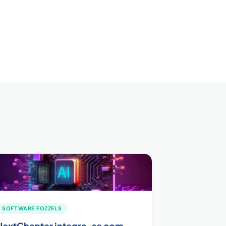
SOFTWARE FOZZELS
NextChapter integra-se com