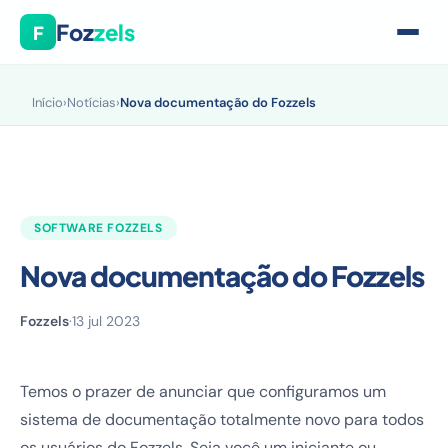
Foz
zels
F
Início
›
Notícias
›
Nova documentação do Fozzels
SOFTWARE FOZZELS
Nova documentação do Fozzels
Fozzels
·
13 jul 2023
Temos o prazer de anunciar que configuramos um
sistema de documentação totalmente novo para todos
os usuários do Fozzels. Seja você um iniciante ou