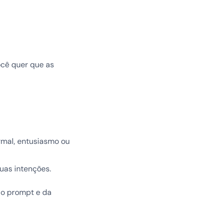
ocê quer que as
rmal, entusiasmo ou
uas intenções.
do prompt e da