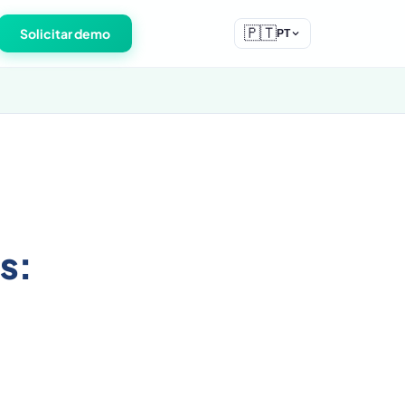
🇵🇹
Solicitar demo
PT
s: