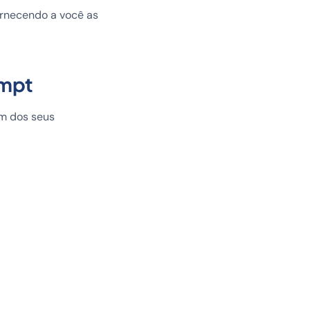
ornecendo a você as
ompt
um dos seus