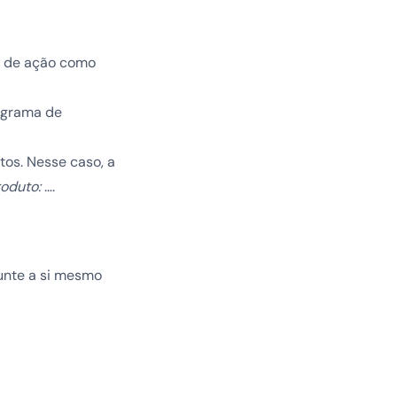
o de ação como
rograma de
tos. Nesse caso, a
roduto:
….
unte a si mesmo