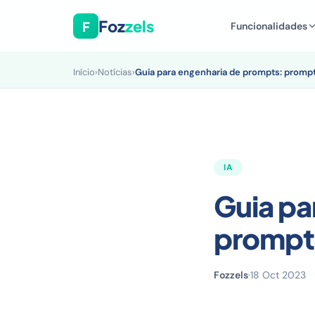
Foz
zels
F
Funcionalidades
Início
›
Notícias
›
Guia para engenharia de prompts: promp
IA
Guia pa
prompts
Fozzels
·
18 Oct 2023