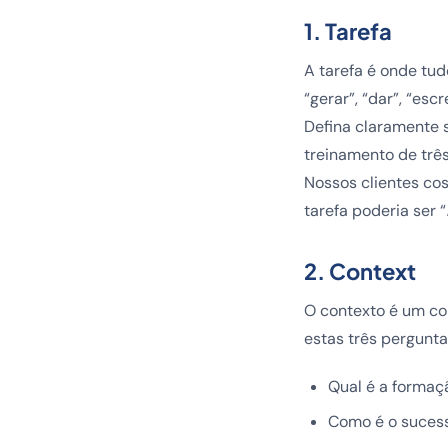
1. Tarefa
A tarefa é onde tu
“gerar”, “dar”, “escr
Defina claramente s
treinamento de trê
Nossos clientes co
tarefa poderia ser “
2. Context
O contexto é um co
estas três pergunt
Qual é a formaç
Como é o suces