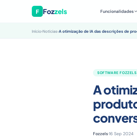
Foz
zels
F
Funcionalidades
Início
›
Notícias
›
A otimização de IA das descrições de p
SOFTWARE FOZZELS
A otimi
produto
conver
Fozzels
·
16 Sep 2024