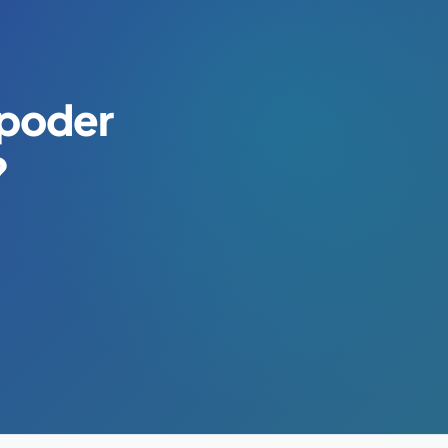
 poder
?