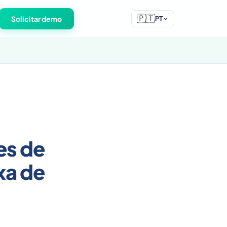
🇵🇹
Solicitar demo
PT
es de
xa de