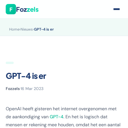
Foz
zels
F
Home
›
Nieuws
›
GPT-4 is er
GPT-4 is er
Fozzels
·
16 Mar 2023
OpenAI heeft gisteren het internet overgenomen met
de aankondiging van
GPT-4
. En het is logisch dat
mensen er rekening mee houden, omdat het een aantal