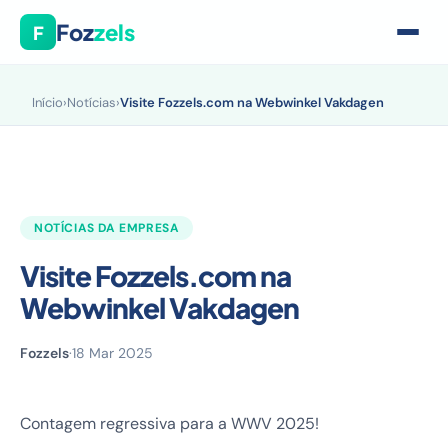
Foz
zels
F
Início
›
Notícias
›
Visite Fozzels.com na Webwinkel Vakdagen
NOTÍCIAS DA EMPRESA
Visite Fozzels.com na
Webwinkel Vakdagen
Fozzels
·
18 Mar 2025
Contagem regressiva para a WWV 2025!