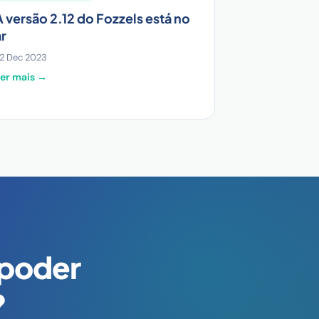
A versão 2.12 do Fozzels está no
ar
2 Dec 2023
er mais →
 poder
?