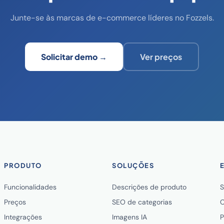
Junte-se às marcas de e-commerce líderes no Fozzels.
Solicitar demo →
Ver preços
PRODUTO
SOLUÇÕES
Funcionalidades
Descrições de produto
S
Preços
SEO de categorias
C
Integrações
Imagens IA
P