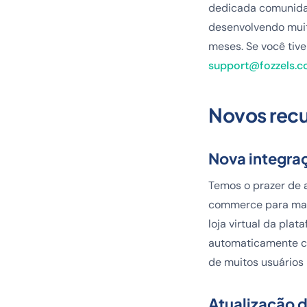
dedicada comunidad
desenvolvendo muit
meses. Se você tiv
support@fozzels.
Novos rec
Nova integra
Temos o prazer de 
commerce para marc
loja virtual da pla
automaticamente c
de muitos usuários
Atualização d