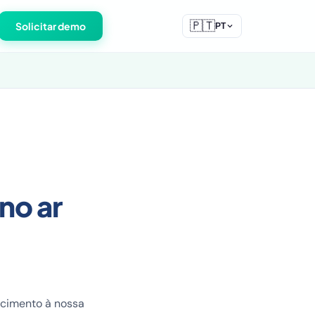
🇵🇹
Solicitar demo
PT
 no ar
ecimento à nossa