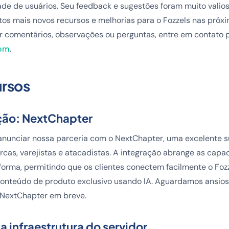
e de usuários. Seu feedback e sugestões foram muito valio
os mais novos recursos e melhorias para o Fozzels nas próx
er comentários, observações ou perguntas, entre em contato 
com
.
ursos
ção: NextChapter
anunciar nossa parceria com o NextChapter, uma excelente s
as, varejistas e atacadistas. A integração abrange as capa
taforma, permitindo que os clientes conectem facilmente o Foz
onteúdo de produto exclusivo usando IA. Aguardamos ansio
 NextChapter em breve.
a infraestrutura do servidor