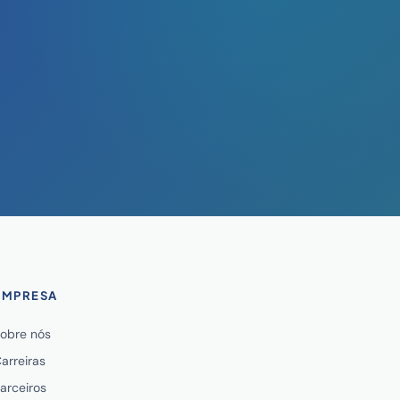
EMPRESA
obre nós
arreiras
arceiros