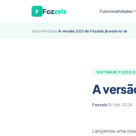
Foz
zels
F
Funcionalidades
Início
›
Notícias
›
A versão 3.0.1 do Fozzels já está no ar
SOFTWARE FOZZELS
A versão
Fozzels
·
15 Feb 2024
Lançamos uma nova 