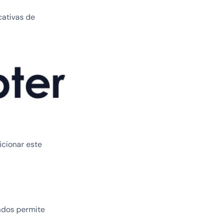
cativas de
icionar este
ados permite