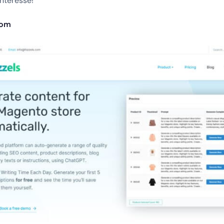
nteresse!
com