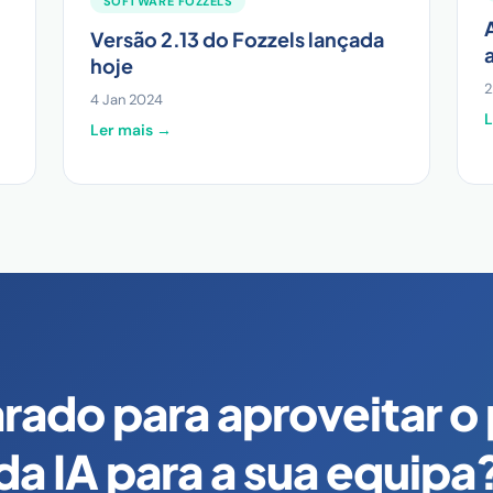
SOFTWARE FOZZELS
Versão 2.13 do Fozzels lançada
hoje
2
4 Jan 2024
L
Ler mais →
rado para aproveitar o
da IA para a sua equipa