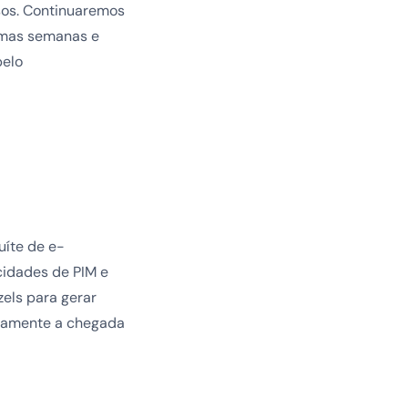
sos. Continuaremos
imas semanas e
pelo
uíte de e-
cidades de PIM e
zels para gerar
samente a chegada