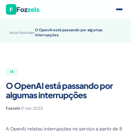
Foz
zels
F
O OpenAI está passando por algumas
Início
›
Notícias
›
interrupções
IA
O OpenAI está passando por
algumas interrupções
Fozzels
·
9 nov 2023
A OpenAI relatou interrupções no serviço a partir de 8